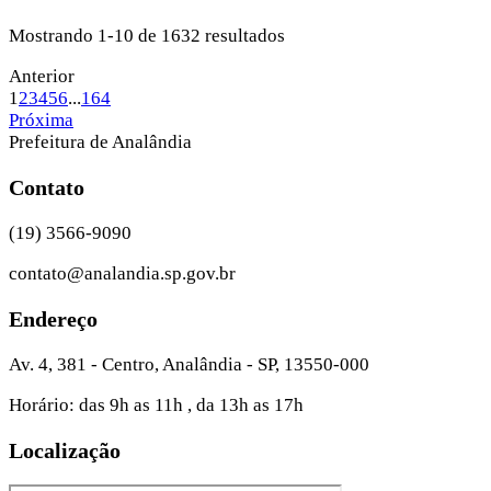
Mostrando 1-10 de 1632 resultados
Anterior
1
2
3
4
5
6
...
164
Próxima
Prefeitura de Analândia
Contato
(19) 3566-9090
contato@analandia.sp.gov.br
Endereço
Av. 4, 381 - Centro, Analândia - SP, 13550-000
Horário: das 9h as 11h , da 13h as 17h
Localização