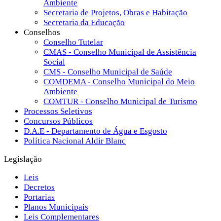
Ambiente
Secretaria de Projetos, Obras e Habitação
Secretaria da Educação
Conselhos
Conselho Tutelar
CMAS - Conselho Municipal de Assistência
Social
CMS - Conselho Municipal de Saúde
COMDEMA - Conselho Municipal do Meio
Ambiente
COMTUR - Conselho Municipal de Turismo
Processos Seletivos
Concursos Públicos
D.A.E - Departamento de Água e Esgosto
Política Nacional Aldir Blanc
Legislação
Leis
Decretos
Portarias
Planos Municipais
Leis Complementares