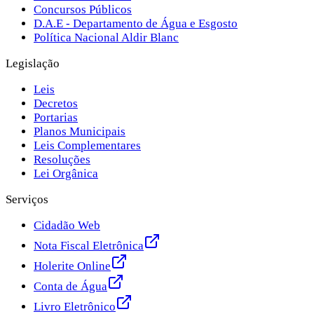
Concursos Públicos
D.A.E - Departamento de Água e Esgosto
Política Nacional Aldir Blanc
Legislação
Leis
Decretos
Portarias
Planos Municipais
Leis Complementares
Resoluções
Lei Orgânica
Serviços
Cidadão Web
Nota Fiscal Eletrônica
Holerite Online
Conta de Água
Livro Eletrônico