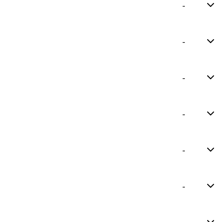
-
-
-
-
-
-