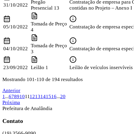
Pregão
Contratação de empresa para C
31/10/2022
Presencial
13
contidas no Projeto – Anexo I
Tomada de Preço
05/10/2022
Contratação de empresa especi
4
Tomada de Preço
04/10/2022
Contratação de empresa especi
3
23/09/2022
Leilão
1
Leilão de veículos inservíveis
Mostrando 101-110 de 194 resultados
Anterior
1
...
6
7
8
9
10
11
12
13
14
15
16
...
20
Próxima
Prefeitura de Analândia
Contato
(19) 3566-9090