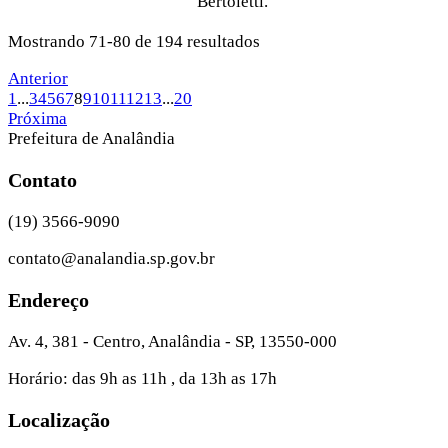
Bertoletti.
Mostrando 71-80 de 194 resultados
Anterior
1
...
3
4
5
6
7
8
9
10
11
12
13
...
20
Próxima
Prefeitura de Analândia
Contato
(19) 3566-9090
contato@analandia.sp.gov.br
Endereço
Av. 4, 381 - Centro, Analândia - SP, 13550-000
Horário: das 9h as 11h , da 13h as 17h
Localização